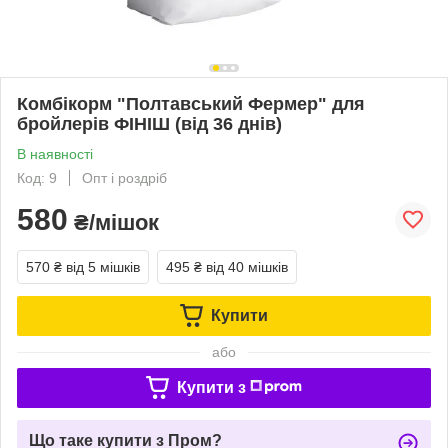
Комбікорм "Полтавський Фермер" для
бройлерів ФІНІШ (від 36 днів)
В наявності
Код: 9
Опт і роздріб
580
₴/мішок
570 ₴
від 5 мішків
495 ₴
від 40 мішків
Купити
або
Купити з
Що таке купити з Пром?