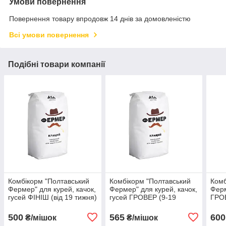
Умови повернення
Повернення товару впродовж 14 днів за домовленістю
Всі умови повернення
Подібні товари компанії
Комбікорм "Полтавський
Комбікорм "Полтавський
Комб
Фермер" для курей, качок,
Фермер" для курей, качок,
Ферм
гусей ФІНІШ (від 19 тижня)
гусей ГРОВЕР (9-19
ГРОВ
тижнів)
500
565
600
₴/мішок
₴/мішок