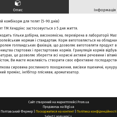
Опис
Інформація
 комбікорм для телят (5-90 днів)
т ТМ Хендрікс застосовується з 5 дня життя.
ходить тільки добірна, високоякісна, перевірена в лабораторії Mas
опейським нормам і стандартам. Корм виготовляється на обладна
тролем голландських фахівців, що дозволяє виготовляти продукт в
ицтва стартових і престартових кормів. Грануляція кормів відбув
турах, це дозволяє зберегти всі корисні активні речовини і вітам
містом, Ви маєте можливість створити своє ефективне господарств
лкова сировина рослинного походження, висівки пшеничні, кукуруд
ний премікс, інгібітор плісняви, ароматизатор.
Сайт створений на маркетплейсі
Prom.ua
Продавець на Bigl.ua
Полтавський Фермер |
Поскаржитися на контент
|
Політика конфіденційності
Select Language
▼