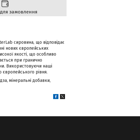
 для замовлення
terLab сировина, що відповідає
нні нових європейських
исокої якості, що особливо
ається при гранично
іни. Використовуючи наші
о європейського рівня.
за, мінеральні добавки,