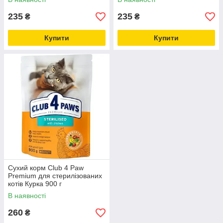
235
235
₴
₴
Купити
Купити
Сухий корм Club 4 Paw
Premium для стерилізованих
котів Курка 900 г
В наявності
260
₴