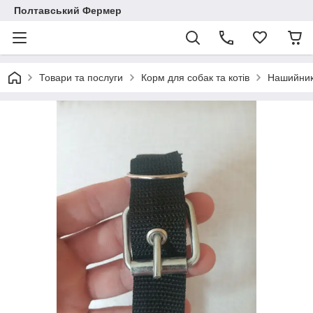
Полтавський Фермер
Товари та послуги
Корм для собак та котів
Нашийник