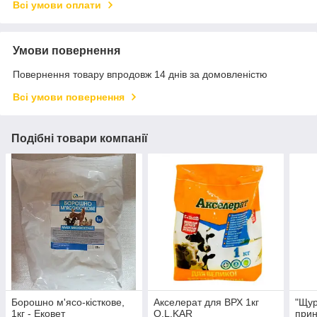
Всі умови оплати
Умови повернення
Повернення товару впродовж 14 днів за домовленістю
Всі умови повернення
Подібні товари компанії
Борошно м'ясо-кісткове,
Акселерат для ВРХ 1кг
"Щу
1кг - Eковет
O.L.KAR
прин