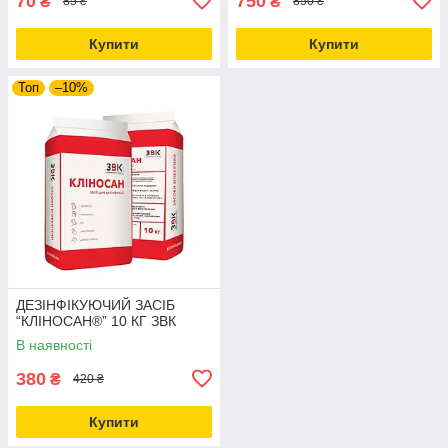
70
750
₴
₴
85 ₴
850 ₴
Купити
Купити
Топ
–10%
ДЕЗІНФІКУЮЧИЙ ЗАСІБ
“КЛІНОСАН®” 10 КГ ЗВК
В наявності
380
₴
420 ₴
Купити