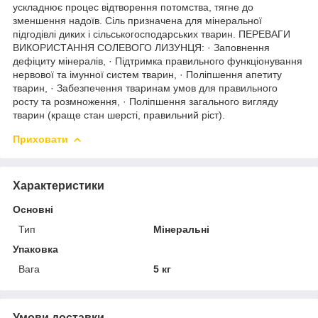
ускладнює процес відтворення потомства, тягне до
зменшення надоїв. Сіль призначена для мінеральної
підгодівлі диких і сільськогосподарських тварин. ПЕРЕВАГИ
ВИКОРИСТАННЯ СОЛЕВОГО ЛИЗУНЦЯ: · Заповнення
дефіциту мінералів, · Підтримка правильного функціонування
нервової та імунної систем тварин, · Поліпшення апетиту
тварин, · Забезпечення тваринам умов для правильного
росту та розмноження, · Поліпшення загального вигляду
тварин (краще стан шерсті, правильний ріст).
Приховати
Характеристики
Основні
Тип
Мінеральні
Упаковка
Вага
5 кг
Умови доставки