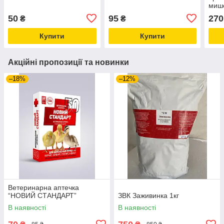
мише
50
95
270
₴
₴
Купити
Купити
Акційні пропозиції та новинки
–18%
–12%
Ветеринарна аптечка
“НОВИЙ СТАНДАРТ”
ЗВК Заживинка 1кг
В наявності
В наявності