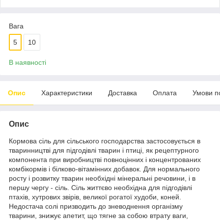
Вага
5
10
В наявності
Опис
Характеристики
Доставка
Оплата
Умови п
Опис
Кормова сіль для сільського господарства застосовується в
тваринництві для підгодівлі тварин і птиці, як рецептурного
компонента при виробництві повноцінних і концентрованих
комбікормів і білково-вітамінних добавок. Для нормального
росту і розвитку тварин необхідні мінеральні речовини, і в
першу чергу - сіль. Сіль життєво необхідна для підгодівлі
птахів, хутрових звірів, великої рогатої худоби, коней.
Недостача солі призводить до зневоднення організму
тварини, знижує апетит, що тягне за собою втрату ваги,